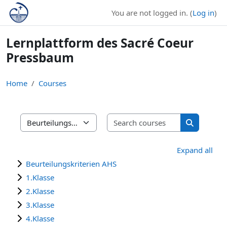
Skip to main content
You are not logged in. (
Log in
)
Lernplattform des Sacré Coeur
Pressbaum
Home
Courses
Search cours
Course categories
Search cou
Expand all
Beurteilungskriterien AHS
1.Klasse
2.Klasse
3.Klasse
4.Klasse