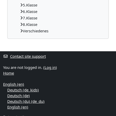
5.Klasse
6.Klasse
7.Klasse
8.Klasse
Verschiedenes
Supplementary blocks
Contact site support
You are not logged in. (
Log in
)
Home
English ‎(en)‎
Deutsch ‎(de_kids)‎
Deutsch ‎(de)‎
Deutsch (du) ‎(de_du)‎
English ‎(en)‎