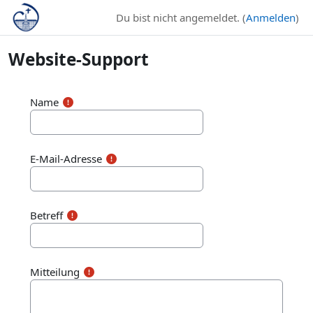
Zum Hauptinhalt
Du bist nicht angemeldet. (
Anmelden
)
Website-Support
Name
E-Mail-Adresse
Betreff
Mitteilung