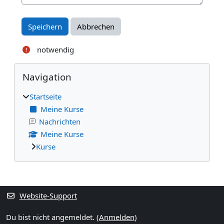
notwendig
Blöcke
Navigation überspringen
Navigation
Startseite
Meine Kurse
Nachrichten
Meine Kurse
Kurse
Ergänzungsblöcke
Website-Support
Du bist nicht angemeldet. (
Anmelden
)